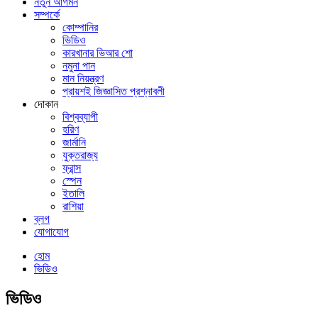
নতুন আগমন
সম্পর্কে
কোম্পানির
ভিডিও
কারখানার ভিআর শো
নমুনা পান
মান নিয়ন্ত্রণ
প্রায়শই জিজ্ঞাসিত প্রশ্নাবলী
দোকান
বিশ্বব্যাপী
হরিণ
জার্মানি
যুক্তরাজ্য
ফ্রান্স
স্পেন
ইতালি
রাশিয়া
ব্লগ
যোগাযোগ
হোম
ভিডিও
ভিডিও