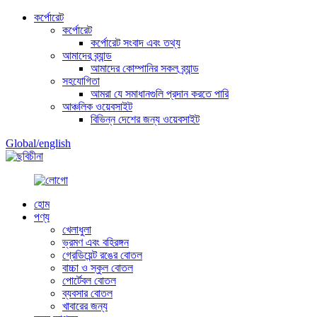
কর্পোরেট
কর্পোরেট
কর্পোরেট সংবাদ এবং তথ্য
আমাদের ব্র্যান্ড
আমাদের কোম্পানির সকল ব্র্যান্ড
সহযোগিতা
আমরা যে সমাধানগুলি প্রদান করতে পারি
আঞ্চলিক ওয়েবসাইট
বিভিন্ন দেশের জন্য ওয়েবসাইট
Global/english
চীনা
হোম
পণ্য
খেলাধুলা
ভ্রমণ এবং বহিরঙ্গন
গ্রেডিয়েন্ট রঙের বোতল
বাচ্চা ও স্কুল বোতল
পোর্টেবল বোতল
ব্যবসার বোতল
খাবারের জন্য