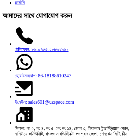
জার্মানি
আমাদের সাথে যোগাযোগ করুন
টেলিফোন: ৮৬-০৭৫৫-২৮৮৯২৯৬১
হোয়াটসঅ্যাপ: 86-18188610247
ইমেইল: sales601@uzspace.com
ঠিকানা: নং ২, নং ৪, নং ৫ এবং নং ১৪, জোন ৩, লিয়ানহে ইন্ডাস্ট্রিয়াল জোন,
নানিউয়ে কমিউনিটি, বাওলং সাবডিস্ট্রিক্ট, লং গ্যাং জেলা, শেনঝেন সিটি, চীন