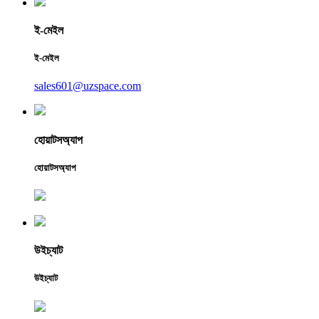
ই-মেইল
ই-মেইল
sales601@uzspace.com
হোয়াটসঅ্যাপ
হোয়াটসঅ্যাপ
উইচ্যাট
উইচ্যাট