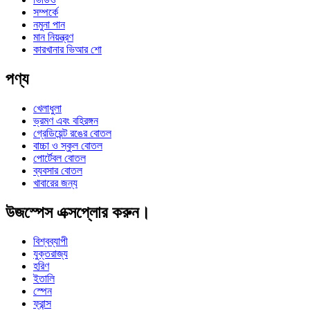
সম্পর্কে
নমুনা পান
মান নিয়ন্ত্রণ
কারখানার ভিআর শো
পণ্য
খেলাধুলা
ভ্রমণ এবং বহিরঙ্গন
গ্রেডিয়েন্ট রঙের বোতল
বাচ্চা ও স্কুল বোতল
পোর্টেবল বোতল
ব্যবসার বোতল
খাবারের জন্য
উজস্পেস এক্সপ্লোর করুন।
বিশ্বব্যাপী
যুক্তরাজ্য
হরিণ
ইতালি
স্পেন
ফ্রান্স